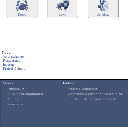
Krebs
Löwe
Jungfrau
Tipps:
Veranstaltungen
Restaurants
Inserate
Freizeit & Sport
Service
Partner
Impressum
Inserate Österreich
Nutzungsbedingungen
Veranstaltungskalender Österreich
Kontakt
RootWeb.EU Domain Netzwerk
Newsletter