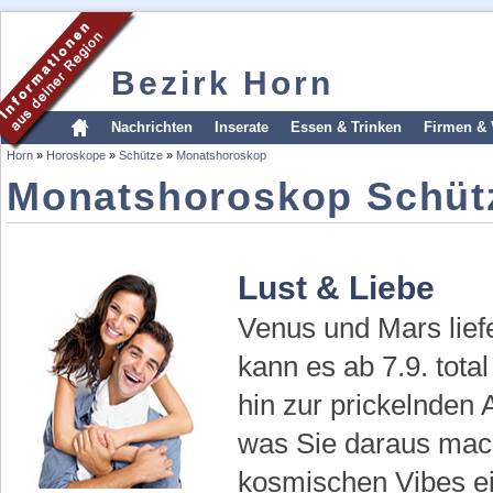
Bezirk Horn
Nachrichten
Inserate
Essen & Trinken
Firmen & 
Horn
»
Horoskope
»
Schütze
»
Monatshoroskop
Monatshoroskop Schüt
Lust & Liebe
Venus und Mars liefe
kann es ab 7.9. tota
hin zur prickelnden Af
was Sie daraus mach
kosmischen Vibes ei