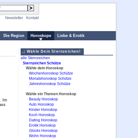
Newsletter
Kontakt
Die Region
Horoskope
Liebe & Erotik
Wähle Dein Sternzeichen!
alle Sternzeichen
Sternzeichen Schütze
Wähle dein Horoskop
Wochenhoroskop Schütze
Monatshoroskop Schütze
Jahreshoroskop Schütze
Wähle ein Themen Horoskop
Beauty Horoskop
. Im
ass
Auto Horoskop
Kinder Horoskop
Koch Horoskop
Dating Horoskop
Erotik Horoskop
Glücks Horoskop
Wohn Horoskop