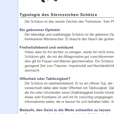
Typologie des Sternzeichen Schütze
Der Schütze ist das neunte Zeichen des Tierkreises. Sein Pl
Ein geborener Optimist
Der lebendige und unabhängige Schütze ist der geborene Optim
kleinkarierte Mitmenschen. Er braucht den Hauch der großen
Freiheitsliebend und verträumt
Vieles wäre für ihn leichter zu ertragen, würde ihn nicht im
Schützen gibt, die mit der Alltagsroutine gut zurechtkommen
dies gilt für Frauen und Männer gleichermaßen. Ein Schütze 
genügend Zeit zum Träumen. Impulsivität und Nachdenklichke
ausmacht.
Offenheit oder Taktlosigkeit?
Der Schütze ist wahrheitsliebend. Er ist ein offener Typ, d
verwechselt dabei aber leider Offenheit mit Taktlosigkeit. D
die ihn unter Umständen seine Unabhängigkeit kosten könnten
etwas sehr Kostbares ist und mit ihr vorsichtig umgegangen
Informationen weiter, die er besser für sich behalten hätte. S
Bedacht, den Geist in die Weite schweifen zu lassen