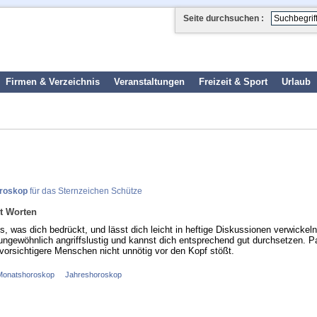
Seite durchsuchen :
Firmen & Verzeichnis
Veranstaltungen
Freizeit & Sport
Urlaub
oroskop
für das Sternzeichen Schütze
t Worten
s, was dich bedrückt, und lässt dich leicht in heftige Diskussionen verwickeln
ungewöhnlich angriffslustig und kannst dich entsprechend gut durchsetzen. P
 vorsichtigere Menschen nicht unnötig vor den Kopf stößt.
Monatshoroskop
Jahreshoroskop