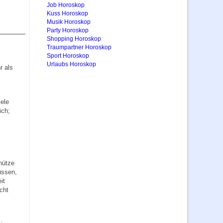
Job Horoskop
Kuss Horoskop
Musik Horoskop
Party Horoskop
Shopping Horoskop
Traumpartner Horoskop
Sport Horoskop
Urlaubs Horoskop
r als
iele
ich;
hütze
üssen,
it
cht