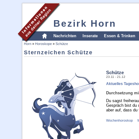
Bezirk Horn
Nachrichten
Inserate
Essen & Trinken
Horn
»
Horoskope
»
Schütze
Sternzeichen Schütze
Schütze
23.11 - 21.12
Aktuelles Tagesh
Durchsetzung mi
Du sagst freiherau
Gespräch bist du 
aber auf, dass du
Wochenhoroskop