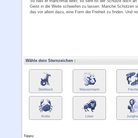
So naiv er manchmal wirkt, so sehr ist der Schütze doch an 
Geist in die Weite schweifen zu lassen. Manche Schützen si
das vor allem dazu, eine Form der Freiheit zu finden. Und ni
Wähle dein Sternzeichen :
Steinbock
Wassermann
Fisch
Krebs
Löwe
Jungfr
Tipps: