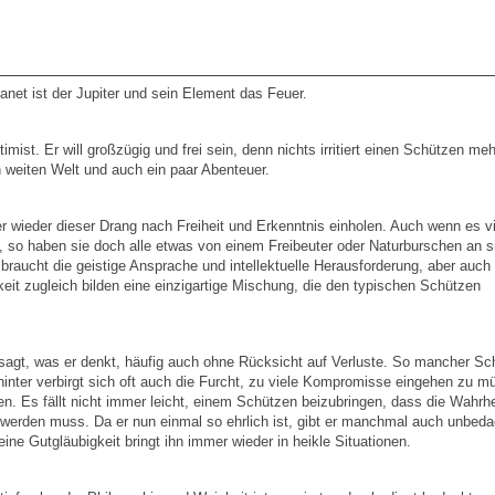
anet ist der Jupiter und sein Element das Feuer.
ist. Er will großzügig und frei sein, denn nichts irritiert einen Schützen meh
 weiten Welt und auch ein paar Abenteuer.
mer wieder dieser Drang nach Freiheit und Erkenntnis einholen. Auch wenn es v
, so haben sie doch alle etwas von einem Freibeuter oder Naturburschen an s
braucht die geistige Ansprache und intellektuelle Herausforderung, aber auch
it zugleich bilden eine einzigartige Mischung, die den typischen Schützen
er sagt, was er denkt, häufig auch ohne Rücksicht auf Verluste. So mancher Sc
ahinter verbirgt sich oft auch die Furcht, zu viele Kompromisse eingehen zu m
. Es fällt nicht immer leicht, einem Schützen beizubringen, dass die Wahrhe
 werden muss. Da er nun einmal so ehrlich ist, gibt er manchmal auch unbeda
eine Gutgläubigkeit bringt ihn immer wieder in heikle Situationen.