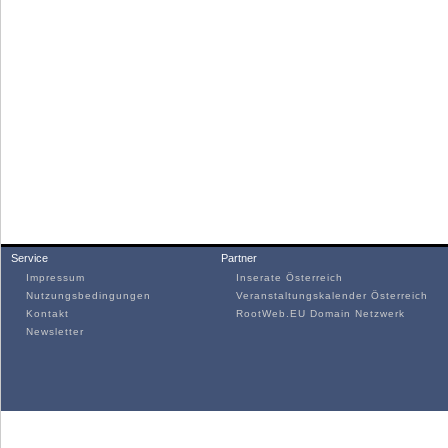
Service
Partner
Impressum
Inserate Österreich
Nutzungsbedingungen
Veranstaltungskalender Österreich
Kontakt
RootWeb.EU Domain Netzwerk
Newsletter