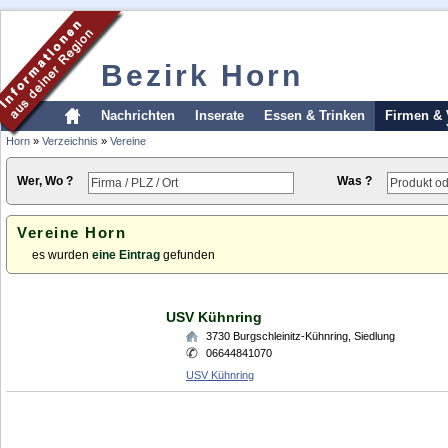
Bezirk Horn
Nachrichten
Inserate
Essen & Trinken
Firmen & 
Horn
»
Verzeichnis
»
Vereine
Wer, Wo ?
Was ?
Vereine Horn
es wurden
eine Eintrag
gefunden
USV Kühnring
3730
Burgschleinitz-Kühnring
,
Siedlung
06644841070
USV Kühnring