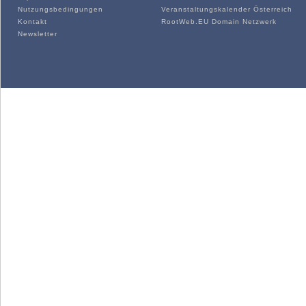
Nutzungsbedingungen
Veranstaltungskalender Österreich
Kontakt
RootWeb.EU Domain Netzwerk
Newsletter