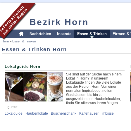
Bezirk Horn
Nachrichten
Inserate
Essen & Trinken
Firmen & 
Horn
»
Essen & Trinken
Essen & Trinken Horn
Lokalguide Horn
Sie sind auf der Suche nach einem
Lokal in Horn? In unserem
Lokalguide finden Sie viele Lokale
aus der Region Horn. Von einer
normalen Impissbude, netten
Gasthäusern bis hin zu
ausgezeichneten Haubelnloaklen,
findn Sie alles was Ihrem Magen
gut tut.
Lokalguide
Haubenlokale
Buschenschank
Kaffehäuser
Imbisse