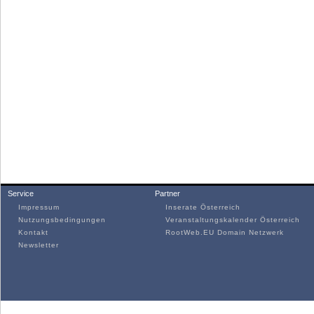
Service
Partner
Impressum
Inserate Österreich
Nutzungsbedingungen
Veranstaltungskalender Österreich
Kontakt
RootWeb.EU Domain Netzwerk
Newsletter