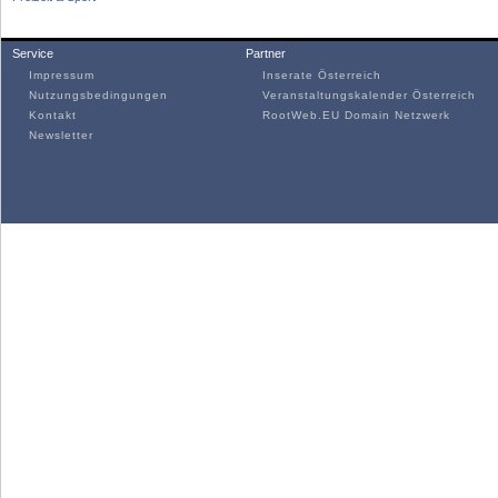
Service
Partner
Impressum
Inserate Österreich
Nutzungsbedingungen
Veranstaltungskalender Österreich
Kontakt
RootWeb.EU Domain Netzwerk
Newsletter