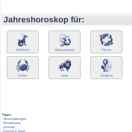
Jahreshoroskop für:
Steinbock
Wassermann
Fische
Krebs
Löwe
Jungfrau
Tipps:
Veranstaltungen
Restaurants
Inserate
Freizeit & Sport