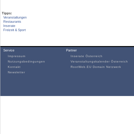
Tipps:
Veranstaltungen
Restaurants
Inserate
Freizeit & Sport
Service
Partner
Impressum
Inserate Österreich
Nutzungsbedingungen
Veranstaltungskalender Österreich
Kontakt
RootWeb.EU Domain Netzwerk
Newsletter