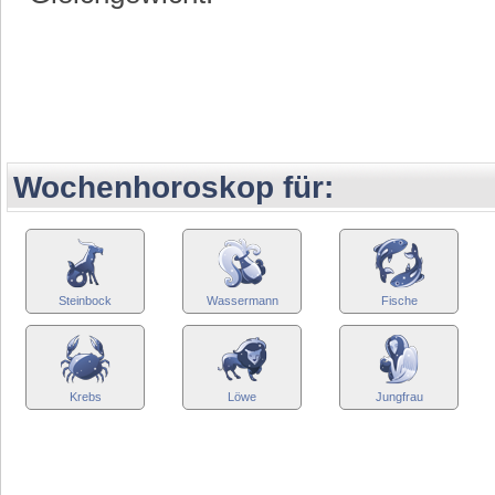
Wochenhoroskop für:
Steinbock
Wassermann
Fische
Krebs
Löwe
Jungfrau