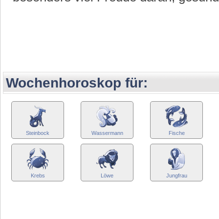
Wochenhoroskop für:
Steinbock
Wassermann
Fische
Krebs
Löwe
Jungfrau