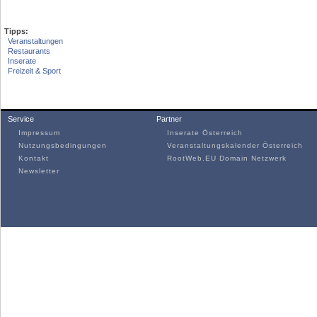
Tipps:
Veranstaltungen
Restaurants
Inserate
Freizeit & Sport
Service
Partner
Impressum
Inserate Österreich
Nutzungsbedingungen
Veranstaltungskalender Österreich
Kontakt
RootWeb.EU Domain Netzwerk
Newsletter